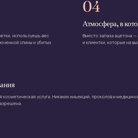
04
Атмосфера, в кот
шетки, используешь вес
Вместо запаха ацетона — 
рюченной спины и убитых
и клиентки, которые на в
вания
я косметическая услуга. Никаких инъекций, проколов и медицинс
разрешена.