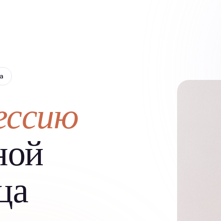
а
ессию
ной
ца