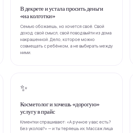
В декрете и устала просить деньги
«на колготки»
Семью обожаешь, но хочется своё. Свой
доход, свой смысл, свой повод выйти из дома
накрашенной. Дело, которое можно
совмещать с ребёнком, а не выбирать между
ними.
✨
Косметолог и хочешь «дорогую»
услугу в прайс
Клиентки спрашивают: «А ручное у вас есть?
Без уколов?» — и ты теряешь их. Массаж лица