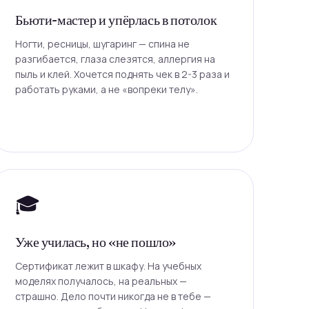
Бьюти-мастер и упёрлась в потолок
Ногти, ресницы, шугаринг — спина не
разгибается, глаза слезятся, аллергия на
пыль и клей. Хочется поднять чек в 2-3 раза и
работать руками, а не «вопреки телу».
🎓
Уже училась, но «не пошло»
Сертификат лежит в шкафу. На учебных
моделях получалось, на реальных —
страшно. Дело почти никогда не в тебе —