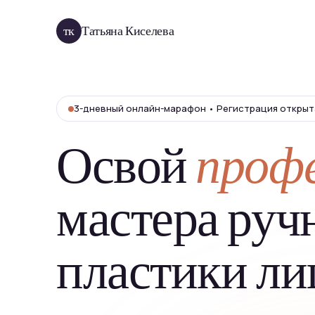
тк
Татьяна Киселева
3-дневный онлайн-марафон • Регистрация открыт
Освой
проф
мастера руч
пластики ли