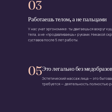
03
Работаешь телом, а не пальцами
У нас учат эргономике: ты двигаешься вокруг ку
тела, а не «продавливаешь» руками. Никакой ск
суставов после 5 лет работы.
05
Это легально без медобразо
Эстетический массаж лица — это бытова
требуется — деятельность полностью 