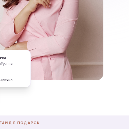
ева
«Ручная
н лично
 ГАЙД В ПОДАРОК