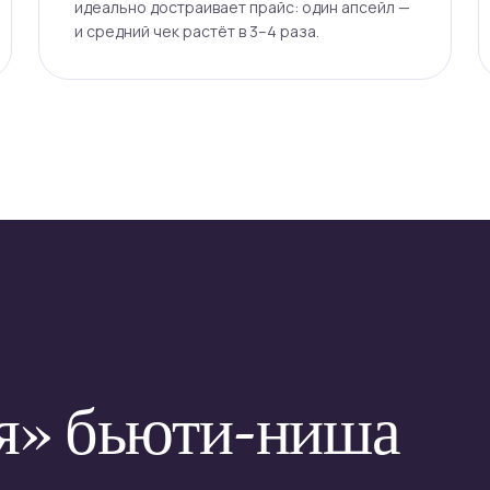
идеально достраивает прайс: один апсейл —
и средний чек растёт в 3–4 раза.
я» бьюти-ниша