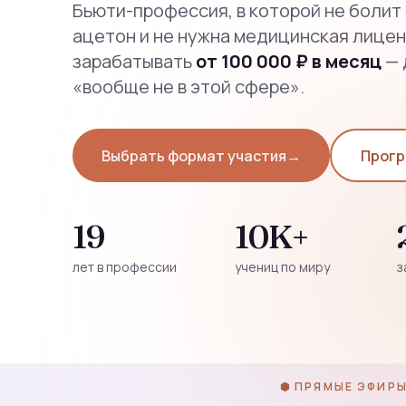
Бьюти-профессия, в которой не болит 
ацетон и не нужна медицинская лиценз
зарабатывать
от 100 000 ₽ в месяц
— 
«вообще не в этой сфере».
Выбрать формат участия
→
Прогр
19
10K+
лет в профессии
учениц по миру
з
⬢ ПРЯМЫЕ ЭФИР